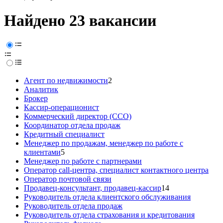
Найдено 23 вакансии
Агент по недвижимости
2
Аналитик
Брокер
Кассир-операционист
Коммерческий директор (CCO)
Координатор отдела продаж
Кредитный специалист
Менеджер по продажам, менеджер по работе с
клиентами
5
Менеджер по работе с партнерами
Оператор call-центра, специалист контактного центра
Оператор почтовой связи
Продавец-консультант, продавец-кассир
14
Руководитель отдела клиентского обслуживания
Руководитель отдела продаж
Руководитель отдела страхования и кредитования