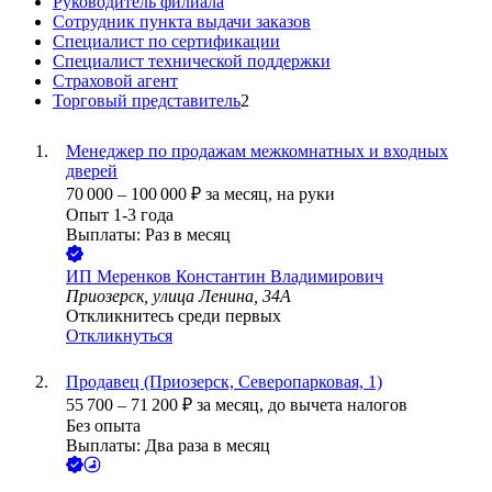
Руководитель филиала
Сотрудник пункта выдачи заказов
Специалист по сертификации
Специалист технической поддержки
Страховой агент
Торговый представитель
2
Менеджер по продажам межкомнатных и входных
дверей
70 000
–
100 000
₽
за месяц,
на руки
Опыт 1-3 года
Выплаты: Раз в месяц
ИП
Меренков Константин Владимирович
Приозерск, улица Ленина, 34А
Откликнитесь среди первых
Откликнуться
Продавец (Приозерск, Северопарковая, 1)
55 700
–
71 200
₽
за месяц,
до вычета налогов
Без опыта
Выплаты: Два раза в месяц