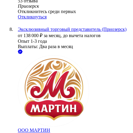
53
отзыва
Приозерск
Откликнитесь среди первых
Откликнуться
Эксклюзивный торговый представитель (Приозерск)
от
138 000
₽
за месяц,
до вычета налогов
Опыт 1-3 года
Выплаты: Два раза в месяц
ООО
МАРТИН