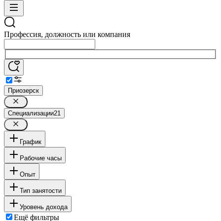
Профессия, должность или компания
Приозерск
Специализации
21
График
Рабочие часы
Опыт
Тип занятости
Уровень дохода
Ещё фильтры