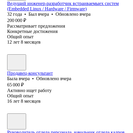
Ведущий инженер-разработчик встраиваемыех систем
(Embedded Linux / Hardware / Firmware)
32
года
•
Был
вчера
•
Обновлено
вчера
200 000
₽
Рассматривает предложения
Конкретные достижения
Общий опыт
12
лет
8
месяцев
Продавец-консультант
Была
вчера
•
Обновлено
вчера
65 000
₽
Активно ищет работу
Общий опыт
16
лет
8
месяцев
Руководитель отдела персонала, начальник отдела кадров,