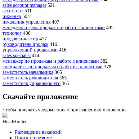
sales account manager
521
ассистент
511
инженер
504
начальник управления
497
менеджер отдела продаж по работе с клиентами
495
технолог
486
продавец-кассир
477
руководитель продаж
416
управляющий продажами
416
sales specialist
414
менеджер по продажам и работе с клиентами
382
специалист по продажам и работе с клиентами
378
заместитель начальника
365
заместитель руководителя
365
заместитель управляющего
365
Скачайте приложение
Чтобы получать уведомления о приглашениях мгновенно
HeadHunter
Размещение вакансий
Поиск по резюме