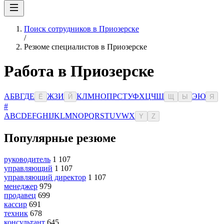
Поиск сотрудников в Приозерске
/
Резюме специалистов в Приозерске
Работа в Приозерске
А
Б
В
Г
Д
Е
Ж
З
И
К
Л
М
Н
О
П
Р
С
Т
У
Ф
Х
Ц
Ч
Ш
Э
Ю
Ё
Й
Щ
Ы
Я
#
A
B
C
D
E
F
G
H
I
J
K
L
M
N
O
P
Q
R
S
T
U
V
W
X
Y
Z
Популярные резюме
руководитель
1 107
управляющий
1 107
управляющий директор
1 107
менеджер
979
продавец
699
кассир
691
техник
678
консультант
645