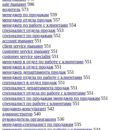
sale manager
596
водитель
573
менеджер по продажам
559
менеджер отдела продаж
557
менеджер по работе с клиентами
554
специалист отдела продаж
553
специалист по продажам
552
account manager
551
client service manager
551
customer service manager
551
customer service specialist
551
менеджер в отдел по работе с клиентами
551
менеджер в отдел продаж
551
менеджер департамента продаж
551
менеджер отдела по работе с клиентами
551
специалист в отдел продаж
551
специалист департамента продаж
551
специалист отдела по работе с клиентами
551
специалист по продажам менеджер по продажам
551
специалист по работе с клиентами
551
продавец-консультант
542
администратор
540
руководитель организации
536
менеджер-специалист по продажам
535
менеджер-специалист по работе с клиентами
534