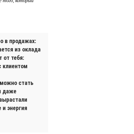
е того, который
о в продажах:
ается из оклада
 от тебя:
с клиентом
 можно стать
и даже
 вырастали
 и энергия