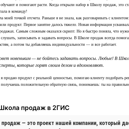
 обучают и помогают расти. Когда открыли набор в Школу продаж, это ст
пала в команду!
а моей точкой отсчета. Раньше я не знала, как разговаривать с клиентом:
 или продукт. Первое занятие далось тяжело. Новая информация усваивала
родажах. Самым сложным оказался скрипт. Но я быстро поняла, что нуж
т слушать, записывать и задавать вопросы. В Школе продаж всегда помога
астям, а потом ты добавляешь индивидуальности — и все работает.
овет новеньким — не бойтесь задавать вопросы. Любые! В Шко
перты, которые горят своим делом и вдохновляют.
 я продаю продукт с реальной ценностью, помогаю клиенту подобрать р
а получаешь положительную обратную связь, понимаешь: ты на правильн
 Школа продаж в 2ГИС
 продаж — это проект нашей компании, который д