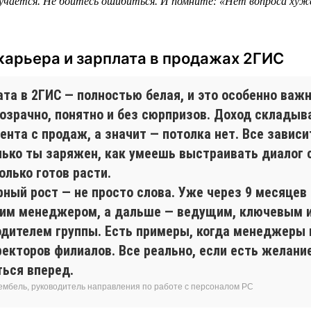
учается. Не бойтесь ошибиться. И помните: «Нет вопроса хуж
карьера и зарплата в продажах 2ГИС
та в 2ГИС — полностью белая, и это особенно важн
розрачно, понятно и без сюрпризов. Доход складыв
ента с продаж, а значит — потолка нет. Все зависит
лько ты заряжен, как умеешь выстраивать диалог 
олько готов расти.
рный рост — не просто слова. Уже через 9 месяцев
им менеджером, а дальше — ведущим, ключевым 
одителем группы. Есть примеры, когда менеджеры
екторов филиалов. Все реально, если есть желание
ться вперед.
ембель, руководитель направления по работе с персоналом РС