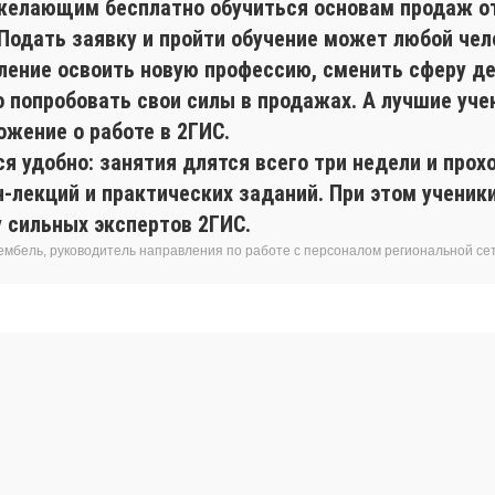
желающим бесплатно обучиться основам продаж о
 Подать заявку и пройти обучение может любой чел
ление освоить новую профессию, сменить сферу де
о попробовать свои силы в продажах. А лучшие уче
ожение о работе в 2ГИС.
я удобно: занятия длятся всего три недели и прох
н-лекций и практических заданий. При этом учени
у сильных экспертов 2ГИС.
ембель, руководитель направления по работе с персоналом региональной се