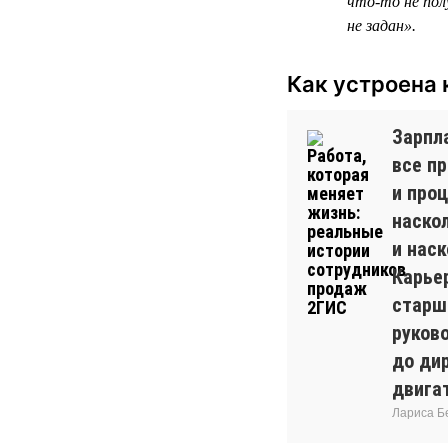
что-то не пол
не задан».
Как устроена 
Зарпла
все п
и проц
наско
и наск
Карье
старш
руков
до дир
двига
Лариса Б