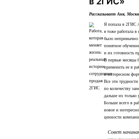
в 2ГИС»
Рассказывает Аня, Москв
Я попала в 2ГИС л
я тоже работала в
было непривычно: 
понятное обучение
и их готовность 
В первые месяцы 
применить ее в ра
и интересном форм
Все эти трудности
по количеству зан
дальше их только 
Больше всего в ра
новое и интересно
ценности компании
Совет начинаю