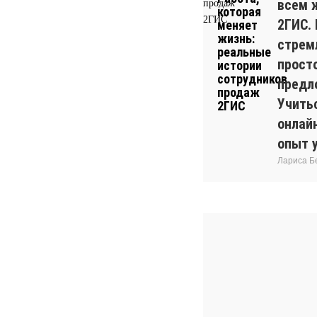
всем 
2ГИС.
стрем
прост
предл
Учитьс
онлай
опыт 
Лариса Б