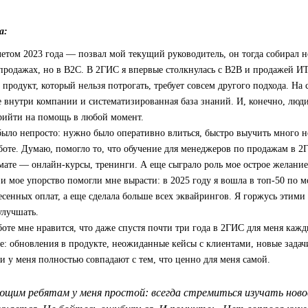
а:
етом 2023 года — позвал мой текущий руководитель, он тогда собирал н
 продажах, но в B2C. В 2ГИС я впервые столкнулась с B2B и продажей ИТ
продукт, который нельзя потрогать, требует совсем другого подхода. На 
 внутри компании и систематизированная база знаний. И, конечно, люди
прийти на помощь в любой момент.
было непросто: нужно было оперативно влиться, быстро выучить много 
боте. Думаю, помогло то, что обучение для менеджеров по продажам в 
ате — онлайн-курсы, тренинги. А еще сыграло роль мое острое желание 
 и мое упорство помогли мне вырасти: в 2025 году я вошла в топ‑50 по 
есенных оплат, а еще сделала больше всех эквайрингов. Я горжусь этими
улучшать.
боте мне нравится, что даже спустя почти три года в 2ГИС для меня кажд
е: обновления в продукте, неожиданные кейсы с клиентами, новые задач
 у меня полностью совпадают с тем, что ценно для меня самой.
щим ребятам у меня простой: всегда стремиться изучать новое 