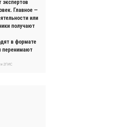
т экспертов
овек. Главное —
ятельности или
ники получают
одят в формате
ки перенимают
ти 2ГИС