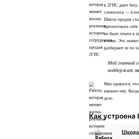
в 2ГИС дают базу,
сложилось — я по
Школа продаж стал
презентовать себя
не было опыта в п
в тему. Это значи
разбирают ее по ч
Мой главный с
поддержат экс
Мне нравится, что
именно ему. Когд
дело.
Как устроена
Школа