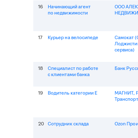
16
Начинающий агент
ООО АЛЕ
по недвижимости
НЕДВИЖ
17
Курьер на велосипеде
Самокат 
Лоджисти
сервиса)
18
Специалист по работе
Банк Русс
с клиентами банка
19
Водитель категории Е
МАГНИТ, Р
Транспор
20
Сотрудник склада
Ozon Про