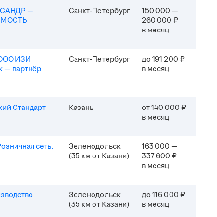
КСАНДР —
Санкт-Петербург
150 000 —
ИМОСТЬ
260 000 ₽
в месяц
(ООО ИЗИ
Санкт-Петербург
до 191 200 ₽
к — партнёр
в месяц
кий Стандарт
Казань
от 140 000 ₽
в месяц
озничная сеть.
Зеленодольск
163 000 —
т
(35 км от Казани)
337 600 ₽
в месяц
изводство
Зеленодольск
до 116 000 ₽
(35 км от Казани)
в месяц