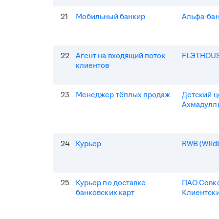
21
Мобильный банкир
Альфа-ба
22
Агент на входящий поток
FLЭTHOU
клиентов
23
Менеджер тёплых продаж
Детский 
Ахмадулл
24
Курьер
RWB (Wildb
25
Курьер по доставке
ПАО Совк
банковских карт
Клиентски