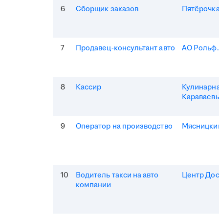
6
Сборщик заказов
Пятёрочка
7
Продавец-консультант авто
АО Рольф
8
Кассир
Кулинарна
Караваев
9
Оператор на производство
Мясницки
10
Водитель такси на авто
Центр Дос
компании