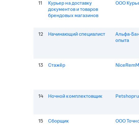
11
Курьер на доставку
ООО Курь
документов и товаров
брендовых магазинов
12
Начинающий специалист
Альфа-Бан
опыта
13
Стажёр
NiceRem
14
Ночной комплектовщик
Petshopru
15
Сборщик
ООО Точно