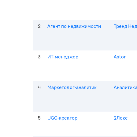
2
Агент по недвижимости
Тренд Не
3
ИТ-менеджер
Aston
4
Маркетолог-аналитик
Аналитик
5
UGC-креатор
2Лекс