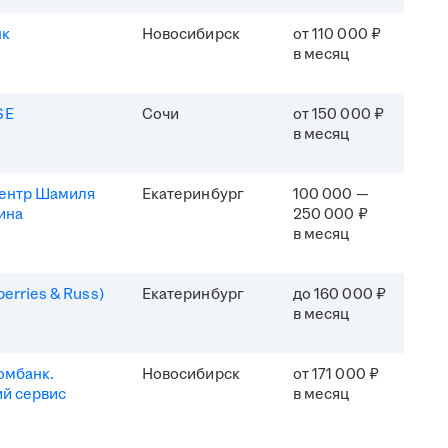
нк
Новосибирск
от 110 000 ₽
в месяц
SE
Сочи
от 150 000 ₽
в месяц
центр Шамиля
Екатеринбург
100 000 —
ина
250 000 ₽
в месяц
erries & Russ)
Екатеринбург
до 160 000 ₽
в месяц
омбанк.
Новосибирск
от 171 000 ₽
й сервис
в месяц