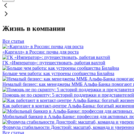
Жизнь в компании
Все статьи
«Каргилл» в России: почва для роста
ГК «Император»: путешествовать, работая вахтой
Больше чем работа: как устроены сообщества Билайна
Немалый бизнес: как менеджеры ММБ Альфа-Банка помогают 
Помощь не по скрипту: 5 историй поддержки и представителей
Как работают в контакт-центре Альфа-Банка: богатый жизненн
Мобильный банкир в Альфа-Банке: профессия для активных л
Формула стабильности Донстрой: масштаб, команда и уверенно
Все статьи