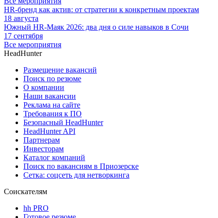
Все мероприятия
HR-бренд как актив: от стратегии к конкретным проектам
18 августа
Южный HR-Маяк 2026: два дня о силе навыков в Сочи
17 сентября
Все мероприятия
HeadHunter
Размещение вакансий
Поиск по резюме
О компании
Наши вакансии
Реклама на сайте
Требования к ПО
Безопасный HeadHunter
HeadHunter API
Партнерам
Инвесторам
Каталог компаний
Поиск по вакансиям в Приозерске
Сетка: соцсеть для нетворкинга
Соискателям
hh PRO
Готовое резюме