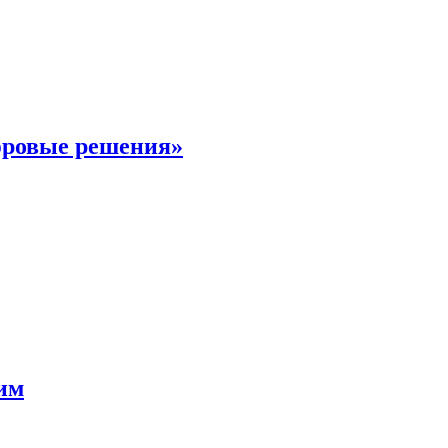
фровые решения»
мим