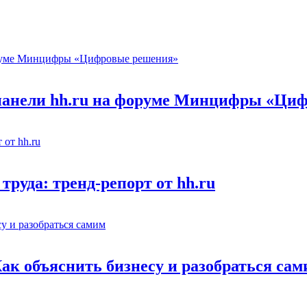
 панели hh.ru на форуме Минцифры «Ци
труда: тренд-репорт от hh.ru
Как объяснить бизнесу и разобраться са