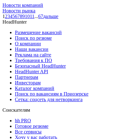
Новости компаний
Новости рынка
1
2
3
4
5
6
7
8
9
10
11
...
67
дальше
HeadHunter
Размещение вакансий
Поиск по резюме
О компании
Наши вакансии
Реклама на сайте
Требования к ПО
Безопасный HeadHunter
HeadHunter API
Партнерам
Инвесторам
Каталог компаний
Поиск по вакансиям в Приозерске
Сетка: соцсеть для нетворкинга
Соискателям
hh PRO
Готовое резюме
Все сервисы
Хочу у вас работать