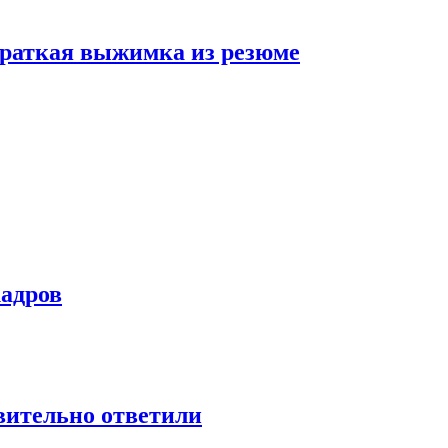
 краткая выжимка из резюме
кадров
твительно ответили