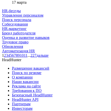
17 марта
HR-беседы
Управление персоналом
Поиск персонала
Собеседования
HR-маркетинг
Бренд работодателя
Оценка и развитие навыков
Трудовое право
Обновления
Автоматизация HR
1
2
3
4
5
6
7
8
9
10
11
...
227
дальше
HeadHunter
Размещение вакансий
Поиск по резюме
О компании
Наши вакансии
Реклама на сайте
Требования к ПО
Безопасный HeadHunter
HeadHunter API
Партнерам
Инвесторам