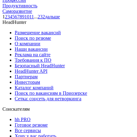
Профессии
Продуктивность
Саморазвитие
1
2
3
4
5
6
7
8
9
10
11
...
232
дальше
HeadHunter
Размещение вакансий
Поиск по резюме
О компании
Наши вакансии
Реклама на сайте
Требования к ПО
Безопасный HeadHunter
HeadHunter API
Партнерам
Инвесторам
Каталог компаний
Поиск по вакансиям в Приозерске
Сетка: соцсеть для нетворкинга
Соискателям
hh PRO
Готовое резюме
Все сервисы
Хочу у вас работать