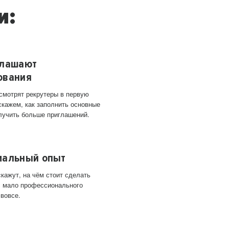
и:
глашают
ования
 смотрят рекрутеры в первую
скажем, как заполнить основные
лучить больше приглашений.
мальный опыт
кажут, на чём стоит сделать
ас мало профессионального
 вовсе.