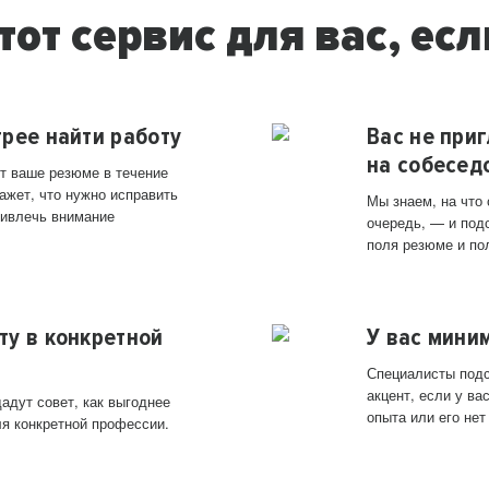
тот сервис для вас, есл
трее найти работу
Вас не при
на собесед
т ваше резюме в течение
ажет, что нужно исправить
Мы знаем, на что
ривлечь внимание
очередь, — и под
поля резюме и по
ту в конкретной
У вас мини
Специалисты подс
акцент, если у в
адут совет, как выгоднее
опыта или его нет
ля конкретной профессии.