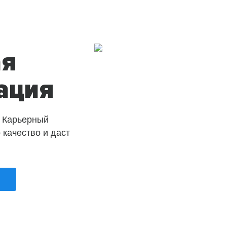
ая
ация
 Карьерный
о качество и даст