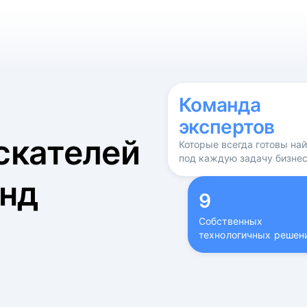
б
Команда
экспертов
скателей
Которые всегда готовы на
под каждую задачу бизне
нд
9
Собственных
технологичных решен