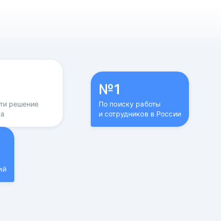
№1
йти решение
По поиску работы
са
и сотрудников в России
ий