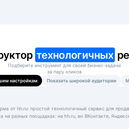
руктор
технологичных
ре
Подберите инструмент для своей
бизнес-задачи
за пару кликов
шим настройкам
Показать широкой аудитории
М
я
 рекрутер
рма от hh.ru: простой технологичный сервис для прод
 для вакансий на главной странице hh.ru. Увеличивает
под ключ. Решите, сколько кандидатов и когда вам нуж
а на разных площадках: на hh.ru, во ВКонтакте, Яндек
ологи, рекрутеры и проектные менеджеры hh.ru с цел
тов