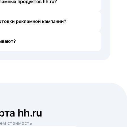
ламных продуктов hh.ru?
готовки рекламной кампании?
ывают?
рта hh.ru
аем стоимость