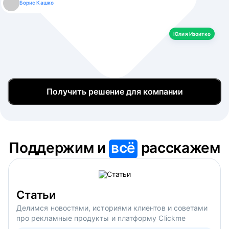
Борис Кашко
Юлия Изоитко
Александр Кулагин
Даниил Макаров
Екатерина Лазаренко
Юлия Изоитко
Получить решение для компании
Поддержим и
всё
расскажем
Статьи
Делимся новостями, историями клиентов и советами
про рекламные продукты и платформу Clickme