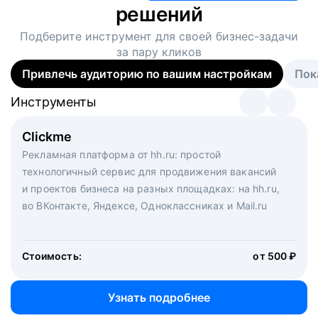
решений
Подберите инструмент для своей
бизнес-задачи
за пару кликов
Привлечь аудиторию по вашим настройкам
Пок
Инструменты
Инструменты
Инструменты
Виртуальный рекрутер
Clickme
Вакансия дня
Массовый подбор под ключ. Решите, сколько
Рекламная платформа от hh.ru: простой
Рекламный формат для вакансий на главной странице
кандидатов и когда вам нужно, и за дело возьмутся
технологичный сервис для продвижения вакансий
hh.ru. Увеличивает количество откликов
маркетологи, рекрутеры и проектные менеджеры
и проектов бизнеса на разных площадках: на hh.ru,
hh.ru с целым набором digital-инструментов
во ВКонтакте, Яндексе, Одноклассниках и Mail.ru
Стоимость:
от 200 000 ₽
Узнать подробнее
Стоимость:
от 500 ₽
Узнать подробнее
Узнать подробнее