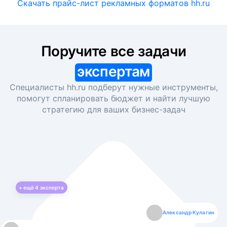
Скачать прайс-лист рекламных форматов hh.ru
Поручите все задачи
экспертам
Специалисты hh.ru подберут нужные инструменты,
помогут спланировать бюджет и найти лучшую
стратегию для ваших
бизнес-задач
+ ещё
4
эксперта
Екатерина Лазаренко
Александр Кулагин
Даниил Макаров
Борис Кашко
Юлия Изоитко