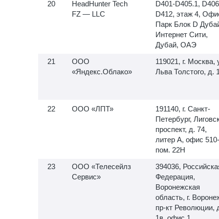
HeadHunter Tech
D401-D405.1, D406
FZ — LLC
D412, этаж 4, Офи
Парк Блок D Дуба
Интернет Сити,
Дубай, ОАЭ
ООО
119021, г. Москва, 
«Яндекс.Облако»
Льва Толстого, д. 
ООО «ЛПТ»
191140, г. Санкт-
Петербург, Лиговс
проспект, д. 74,
литер А, офис
510-
пом. 22Н
ООО «Телесейлз
394036, Российска
Сервис»
Федерация,
Воронежская
область, г. Вороне
пр-кт Революции, 
1в, офис 1