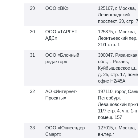
ООО «ВК»
125167, г. Москва,
Ленинградский
проспект, 39, стр. 
ООО «ТАРГЕТ
125375, г. Москва,
АДС»
Леонтьевский пер,
21/1 стр. 1
ООО «Блочный
390047, Рязанская
редактор»
обл., г. Рязань,
Куйбышевское ш.,
д. 25, стр. 17, пом
офис H2/45A
АО «Интернет-
197110, город Санк
Проекты»
Петербург,
Левашовский пр-кт,
11/7 стр. 4, ч.п.
1-н
помещ. 157
ООО «Юнисендер
127015, г. Москва,
Смарт»
вн.тер.г.