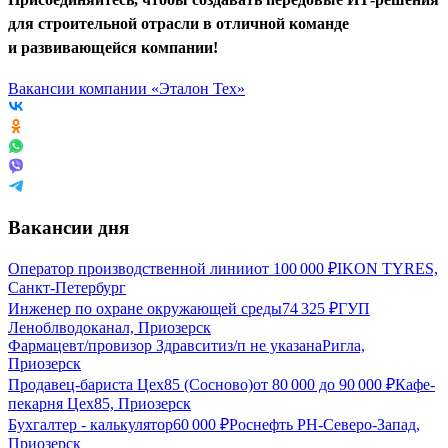
для строительной отрасли в отличной команде
и развивающейся компании!
Вакансии компании «Эталон Тех»
Вакансии дня
Оператор производственной линии
от
100 000
₽
IKON TYRES,
Санкт-Петербург
Инженер по охране окружающей среды
74 325
₽
ГУП
Леноблводоканал, Приозерск
Фармацевт/провизор Здравсити
з/п не указана
Ригла,
Приозерск
Продавец-бариста Цех85 (Сосново)
от
80 000
до
90 000
₽
Кафе-
пекарня Цех85, Приозерск
Бухгалтер - калькулятор
60 000
₽
Роснефть РН-Северо-Запад,
Приозерск