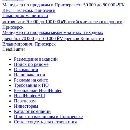
Менеджер по продажам в Приозерске
от
50 000
до
80 000
₽
ГК
ВЕСТ Телеком, Приозерск
Помощник машиниста
мотовоза
от
70 000
до
100 000
₽
Российские железные дороги,
Приозерск
Менеджер по продажам межкомнатных и входных
дверей
от
70 000
до
100 000
₽
Меренков Константин
Владимирович, Приозерск
HeadHunter
Размещение вакансий
Поиск по резюме
О компании
Наши вакансии
Реклама на сайте
Требования к ПО
Безопасный HeadHunter
HeadHunter API
Партнерам
Инвесторам
Каталог компаний
Поиск по вакансиям в Приозерске
Сетка: соцсеть для нетворкинга