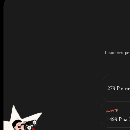
Поднимем рез
279
₽
в н
3 587
₽
1 499
₽
за 