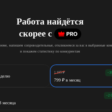
Работа найдётся
скорее
c
юме, напишем сопроводительные, откликнемся за вас в выбранные ко
и покажем статистику по конкурентам
1 195
₽
−3
еделю
799
₽
в месяц
−2 
3 месяца