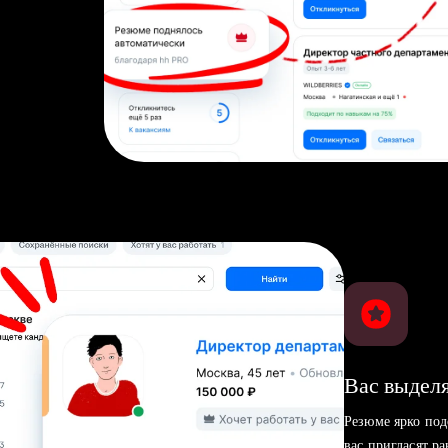
Вас выделя
Резюме ярко под
вас пригласят р