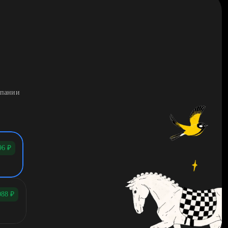
мпании
96
₽
088
₽