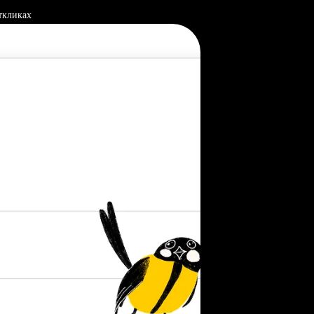
ткликах